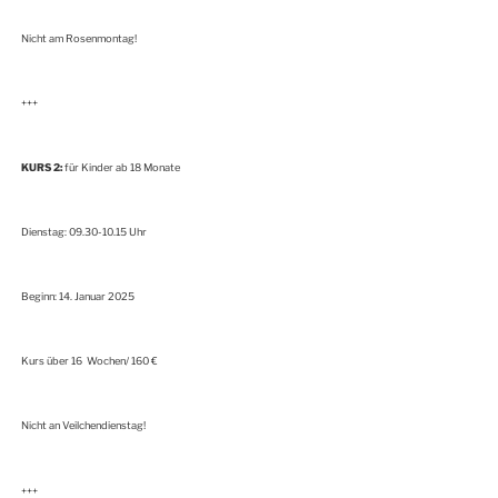
Nicht am Rosenmontag!
+++
KURS 2:
für Kinder ab 18 Monate
Dienstag: 09.30-10.15 Uhr
Beginn: 14. Januar 2025
Kurs über 16 Wochen/ 160 €
Nicht an Veilchendienstag!
+++