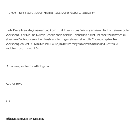
In diesem Jahr machst Du ein Highlight aus Deiner Geburtstagsparty!
Lade Deine Freunde_innen ein und komm mit ihnen zu uns. Wir organisieren für Dich einen coolen
Workshop, der Dir und Deinen Gästen noch lange in Erinnerung bleibt. Ihr tanzt zusammen zu
einer von Euch ausgewählten Musik und lernt gemeinsam eine tolle Choreographie. Der
Workshop dauert 90 Minuten incl. Pause, in der Ihr mitgebrachte Snacks und Getränke
knabbern und trinken könnt.
Ruf uns an, wir beraten Dich gern!
Kosten 90 €
+++
RÄUMLICHKEITEN MIETEN