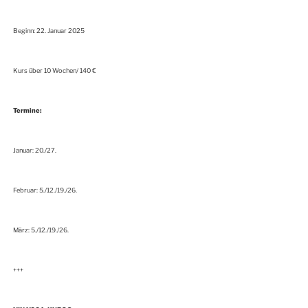
Beginn: 22. Januar 2025
Kurs über 10 Wochen/ 140 €
Termine:
Januar: 20./27.
Februar: 5./12./19./26.
März: 5./12./19./26.
+++