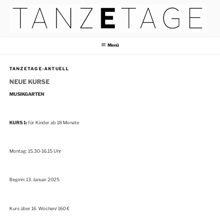
Zum
Inhalt
springen
TANZETAGE MESCHEDE
Menü
TANZETAGE-AKTUELL
NEUE KURSE
MUSIKGARTEN
KURS 1:
für Kinder ab 18 Monate
Montag: 15.30-16.15 Uhr
Beginn: 13. Januar 2025
Kurs über 16 Wochen/ 160 €