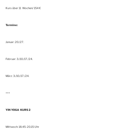
Kurs über 11 Wochen/ 154 €
Termine:
Januar: 20./27.
Februar: 3./10./17./24.
März: 3./10./17./24.
+++
YIN YOGA
KURS 2
Mittwoch: 18.45-20.15 Uhr