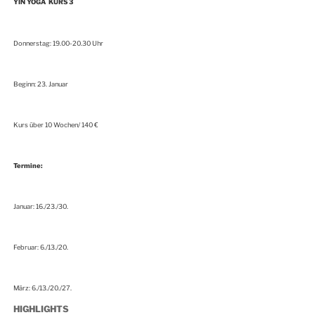
YIN YOGA
KURS 3
Donnerstag: 19.00-20.30 Uhr
Beginn: 23. Januar
Kurs über 10 Wochen/ 140 €
Termine:
Januar: 16./23./30.
Februar: 6./13./20.
März: 6./13./20./27.
HIGHLIGHTS